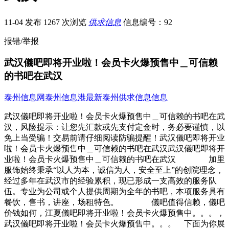
11-04 发布
1267 次浏览
供求信息
信息编号：92
报错/举报
武汉儀吧即将开业啦！会员卡火爆预售中＿可信赖
的书吧在武汉
泰州信息网
泰州信息港
最新泰州供求信息信息
武汉儀吧即将开业啦！会员卡火爆预售中＿可信赖的书吧在武
汉，风险提示：让您先汇款或先支付定金时，务必要谨慎，以
免上当受骗！交易前请仔细阅读防骗提醒！武汉儀吧即将开业
啦！会员卡火爆预售中＿可信赖的书吧在武汉武汉儀吧即将开
业啦！会员卡火爆预售中＿可信赖的书吧在武汉 加里
服饰始终秉承“以人为本，诚信为人，安全至上”的创院理念，
经过多年在武汉市的经验累积，现已形成一支高效的服务队
伍。专业为公司或个人提供周期为全年的书吧，本项服务具有
餐饮，售书，讲座，场租特色。 儀吧值得信赖，儀吧
价钱如何，江夏儀吧即将开业啦！会员卡火爆预售中。。。，
武汉儀吧即将开业啦！会员卡火爆预售中。。。 下面为你展