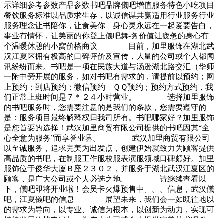
示详细参考参数产品参数书吧品牌儀吧增值服务特色小吃项目
餐饮服务标准以品质求生存，以诚信谋共赢适用行业服务行业
服务理念让书陪你，让食美你，身心灵永远在一起爱要告白，
事业有情怀，让美丽的你登上儀吧舞-务价值让疲惫的身心有
个温暖休憩的小窝价格商议 目前，加里服饰在湖北武
汉江夏区拥有极高的口碑评价及宣传，大量的公司或个人都闻
讯纷纷而来。书吧是一项在民族大道与汤逊湖北路交汇（华师
一附中旁开展的服务，如对书吧有需求的，请提前以预约；网
上预约；到店预约；微信预约；ＱＱ预约；预约方式预约，我
们正常上班时间是７＊２４小时营业。 选择加里服饰
的书吧服务时，您需要注意的是我们的条款，您需要遵守的
是：服务项目最终解释权归我司所有。书吧哪家好？加里服饰
是您首要的选择！武汉加里商贸有限公司提供的书吧因其“全
心全意为服务”而享誉业界。 武汉加里商贸有限公司
以至诚服务，追求完美为出发点，创建伊始就致力为顾客提供
高品质的书吧，在制服工作服校服表演服领域口碑颇好。加里
服饰位于俊华大厦Ｂ座２３０２，并服务于湖北武汉江夏区的
顾客，是广大公司或个人必选之地。 请继续查看以
下，儀吧即将开业啦！会员卡火爆预售中。。。信息，武汉儀
吧，江夏儀吧的信息 展望未来，我们会一如既往地以
的需求为导向，以专业、诚信为根本，以创新为动力，实现可