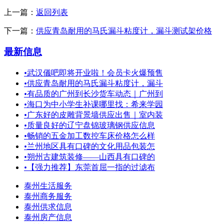
上一篇：
返回列表
下一篇：
供应青岛耐用的马氏漏斗粘度计，漏斗测试架价格
最新信息
•
武汉儀吧即将开业啦！会员卡火爆预售
•
供应青岛耐用的马氏漏斗粘度计，漏斗
•
有品质的广州到长沙货车动态｜广州到
•
海口为中小学生补课哪里找：希来学园
•
广东好的皮雕背景墙供应出售｜室内装
•
质量良好的辽宁盘锦玻璃钢供应信息
•
畅销的五金加工数控车床价格怎么样
•
兰州地区具有口碑的文化用品包装怎
•
朔州古建筑装修——山西具有口碑的
•
【强力推荐】东莞首屈一指的过滤布
泰州生活服务
泰州商务服务
泰州供求信息
泰州房产信息