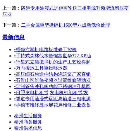
上一篇：
隧道专用油浸式远距离输送三相电源升频增流增压变
压器
下一篇：
二手金属重型撕碎机1600型八成新低价处理
最新信息
•
维修注塑机电路板维修工控机
•
手持式森林伐木链锯富世华372 XP油
•
行星式立轴搅拌机的生产工艺经得起
•
万向搬运工具重物移运器
•
高压细石构造柱结构浇筑泵厂家直销
•
石景山区维修变频器过流维修驱动器
•
定制管头冲孔多功能不锈钢冲孔机圆
•
日照发电机租赁,发电机机组租赁/发
•
隧道专用油浸式远距离输送三相电源
•
承德市维修显示屏花屏维修工业设备
泰州生活服务
泰州商务服务
泰州供求信息