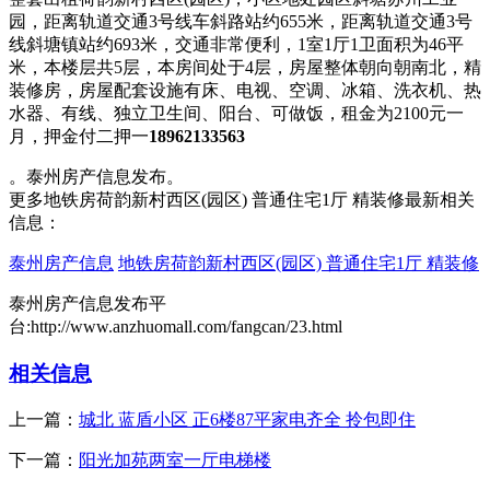
园，距离轨道交通3号线车斜路站约655米，距离轨道交通3号
线斜塘镇站约693米，交通非常便利，1室1厅1卫面积为46平
米，本楼层共5层，本房间处于4层，房屋整体朝向朝南北，精
装修房，房屋配套设施有床、电视、空调、冰箱、洗衣机、热
水器、有线、独立卫生间、阳台、可做饭，租金为2100元一
月，押金付二押一
18962133563
。泰州房产信息发布。
更多地铁房荷韵新村西区(园区) 普通住宅1厅 精装修最新相关
信息：
泰州房产信息
地铁房荷韵新村西区(园区) 普通住宅1厅 精装修
泰州房产信息发布平
台:http://www.anzhuomall.com/fangcan/23.html
相关信息
上一篇：
城北 蓝盾小区 正6楼87平家电齐全 拎包即住
下一篇：
阳光加苑两室一厅电梯楼