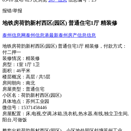
报错/举报
地铁房荷韵新村西区(园区) 普通住宅1厅 精装修
泰州信息网
泰州信息港
最新泰州房产信息信息
地铁房荷韵新村西区(园区) 普通住宅1厅 精装修，
付款方式：
付二押一
装修情况：
精装修
房型：
1室 1厅 1卫
面积：
46平米
楼层概况：
高层 / 共5层
房间朝向：
南北
房屋类型：
普通住宅
小区名：
荷韵新村西区(园区)
具体地点：
苏州工业园
微信号：
15371458446
房屋配置：
床,电视,空调,冰箱,洗衣机,热水器,有线,独立卫生间,
阳台,可做饭
整套出租荷韵新村西区(园区)，小区地处园区斜塘苏州工业