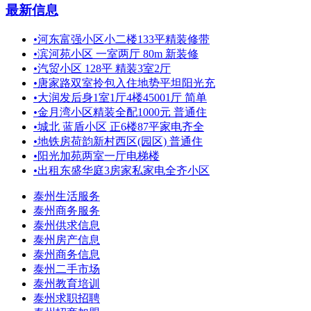
最新信息
•
河东富强小区小二楼133平精装修带
•
滨河苑小区 一室两厅 80m 新装修
•
汽贸小区 128平 精装3室2厅
•
唐家路双室拎包入住地势平坦阳光充
•
大润发后身1室1厅4楼45001厅 简单
•
金月湾小区精装全配1000元 普通住
•
城北 蓝盾小区 正6楼87平家电齐全
•
地铁房荷韵新村西区(园区) 普通住
•
阳光加苑两室一厅电梯楼
•
出租东盛华庭3房家私家电全齐小区
泰州生活服务
泰州商务服务
泰州供求信息
泰州房产信息
泰州商务信息
泰州二手市场
泰州教育培训
泰州求职招聘